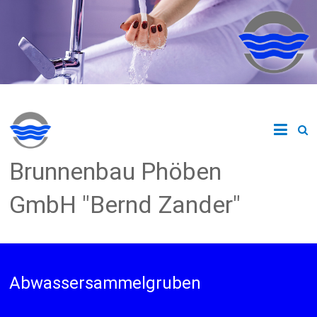
Zum
Inhalt
springen
Brunnenbau Phöben
GmbH "Bernd Zander"
Abwassersammelgruben