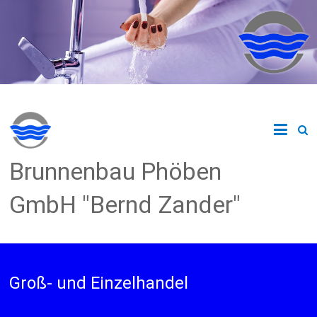
Zum
Inhalt
springen
Brunnenbau Phöben
GmbH "Bernd Zander"
Groß- und Einzelhandel